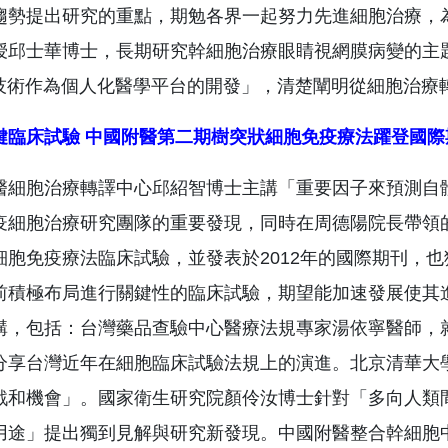
趨勢提出研究的重點，期勉各界一起努力先進細胞治療，
授邱士華博士，長期研究幹細胞治療眼睛視網膜病變的主
SC)技術作為個人化醫學平台的開發」，清楚闡明從細胞治
鍵臨床試驗 中國附醫第二期樹突狀細胞免疫療法躍登國際
醫細胞治療轉譯中心邱紹智博士主講「重要因子來預測自
疫細胞治療研究團隊的重要發現，同時在周德陽院長帶領
細胞免疫療法臨床試驗，並發表於2012年的國際期刊，
前積極布局進行關鍵性的臨床試驗，期望能加速發展使其
講，包括：台灣藥品查驗中心醫療法規專家湯依寧醫師，
分享台灣近年在細胞臨床試驗法規上的演進。北京清華大
戰和機會」。國家衛生研究院顏伶汝博士針對「多向人類間
用途」提出獨到見解與研究新發現。中國附醫整合幹細胞