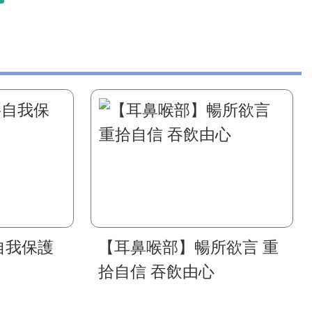
自我保護
【耳鼻喉部】暢所欲言 重
拾自信 吞飲由心