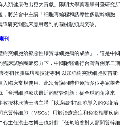
為人類健康做出更大貢獻。陽明大學藥理學科暨研究所
題，將於會中主講「細胞再編程和誘導性多能幹細胞
療轉譯研究到臨床應用遇到的關鍵瓶頸與突破。
期刊
體樹突細胞治療惡性膠質母細胞瘤的成效」，這是中國
的臨床試驗團隊努力下，中國附醫進行台灣首例第二期
也獲得初代腫瘤培養技術專利 以加強樹突狀細胞疫苗能
進入臨床常規使用。此次會議同時也邀請多位專家學者
就「台灣細胞療法最近的監管創新：從全球的角度來
學教授林欣博士將主講「以過繼性T細胞導入的免疫治
充質幹細胞（MSCs）用於治療癌症和免疫相關疾病
中心主任洪士杰博士也針對「低氧培養對人類間質幹細