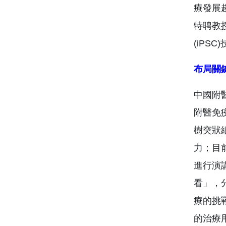
療發展
特聘教
(iP
布局關
中國附
附醫免
樹突狀
力；目
進行演
看」，
療的挑
的治療