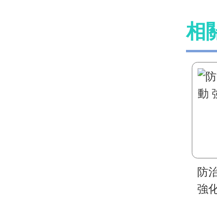
相
防
強