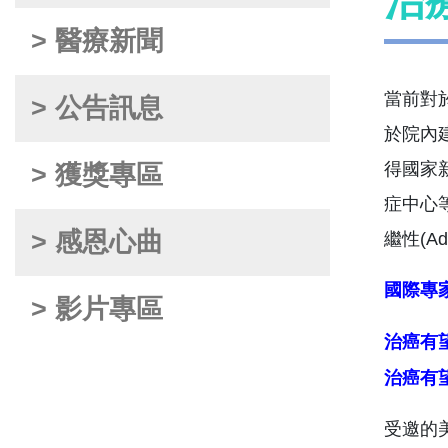
治
> 醫療新聞
當前對
> 公告訊息
於院內
得國家
> 獲獎專區
症中心等
> 感恩心曲
繼性(A
國際專
> 影片專區
受邀的美