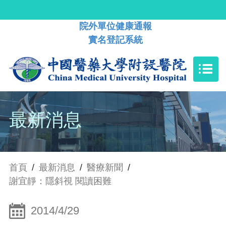
院外單位健康通報
實名登記系統
最新消息
首頁
/
最新消息
/
醫療新聞
/
謝宜靜：隱斜視 閱讀困難
2014/4/29