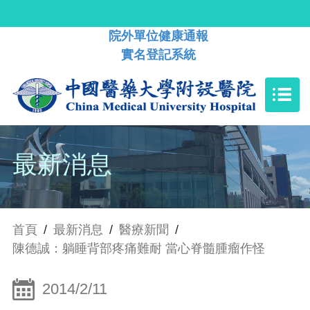
院外單位健康通報
實名登記系統
最新消息
首頁
/
最新消息
/
醫療新聞
/
陳德誠：躺睡背部疼痛難耐 當心脊髓腫瘤作怪
2014/2/11