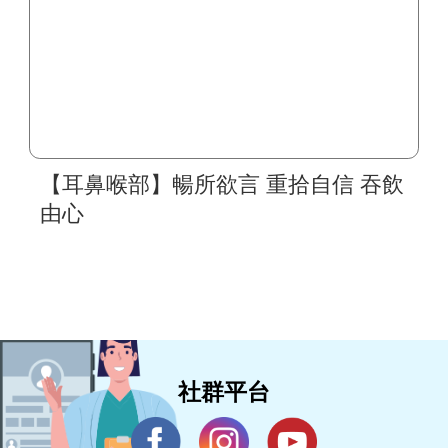
【耳鼻喉部】暢所欲言 重拾自信 吞飲
由心
社群平台