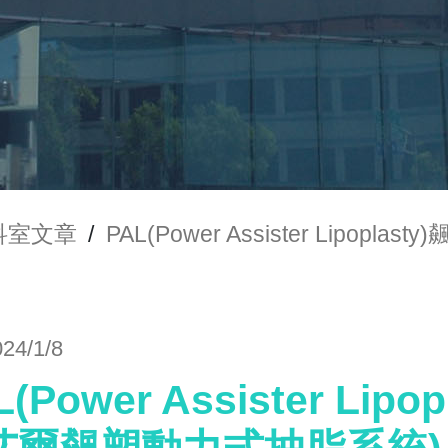
科室文章
/
PAL(Power Assister Lip
024/1/8
L(Power Assister Li