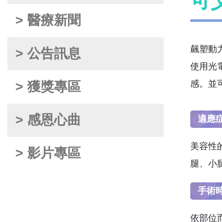
可
> 醫療新聞
飆塑動
> 公告訊息
使用光
感。並
> 獲獎專區
> 感恩心曲
適應
美容性
> 影片專區
腿、小
手術
依部位而