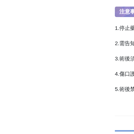
注意
1.停
2.需
3.術
4.傷
5.術