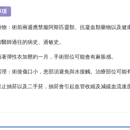
事項
止藥物：術前兩週應禁服阿斯匹靈類、抗凝血類藥物以及健
告知醫師過往的病史、過敏史。
後須著彈性衣加壓約一月，手術部位可能會有麻脹感。
口護理：術後傷口小，患部須避免與水接觸。治療部位可能
後禁止抽菸以及二手菸，抽菸會引起血管收縮及減緩血流速