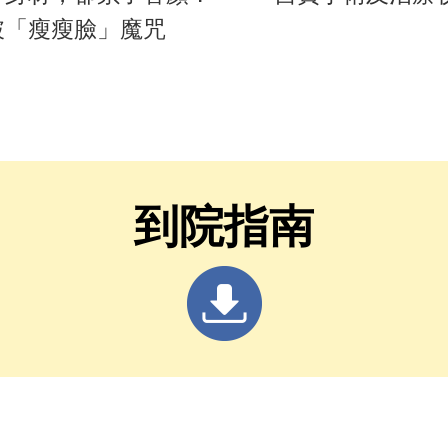
破「瘦瘦臉」魔咒
到院指南