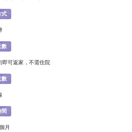
方式
醉
天數
術即可返家，不需住院
天數
線
時間
1個月