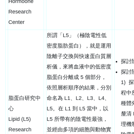
Hormoone
Research
Center
所謂「L5」（極陰電性低
密度脂肪蛋白），就是運用
陰離子交換與快速蛋白質層
探討
析儀，來將血液中的低密度
探討
脂蛋白分離成 5 個部分，
1) 
依照層析順序的結果，分別
程中
脂蛋白研究中
命名為 L1、L2、L3、L4、
種體
心
L5。在 L1 到 L5 當中，以
釐清
Lipid (L5)
L5 所帶有的陰電性最強，
理機
Research
並經由多項的細胞與動物實