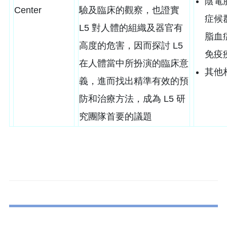
陰電
Center
驗及臨床的觀察，也證實
症候
L5 對人體的組織及器官有
脂血
高度的危害，因而探討 L5
免疫
在人體當中所扮演的臨床意
其他
義，進而找出精準有效的預
防和治療方法，成為 L5 研
究團隊首要的議題