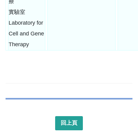
療
實驗室
Laboratory for
Cell and Gene
Therapy
回上頁