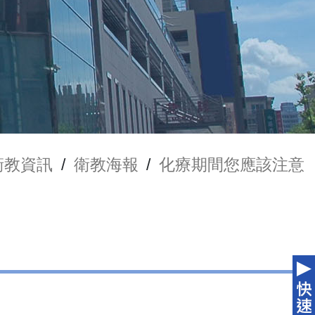
衛教資訊
/
衛教海報
/
化療期間您應該注意