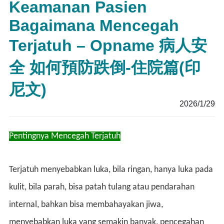
Keamanan Pasien
Bagaimana Mencegah
Terjatuh – Opname 病人安
全 如何預防跌倒-住院篇(印
尼文)
2026/1/29
Pentingnya Mencegah Terjatuh
Terjatuh menyebabkan luka, bila ringan, hanya luka pada
kulit, bila parah, bisa patah tulang atau pendarahan
internal, bahkan bisa membahayakan jiwa,
menyebabkan luka yang semakin banyak, pencegahan