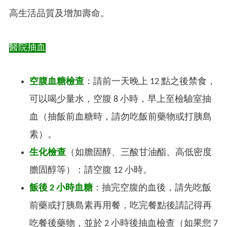
高生活品質及增加壽命。
醫院抽血
空腹血糖檢查
：請前一天晚上 12 點之後禁食，
可以喝少量水，空腹 8 小時，早上至檢驗室抽
血
（
抽飯前血糖時，請勿吃飯前藥物或打胰島
素
）
。
生化檢查
（
如膽固醇、三酸甘油酯、高低密度
膽固醇等
）：
請空腹 12 小時。
飯後 2 小時血糖
：抽完空腹的血後，請先吃飯
前藥或打胰島素再用餐，吃完餐點後請記得再
吃餐後藥物，並於 2 小時後抽血檢查
（
如果您 7