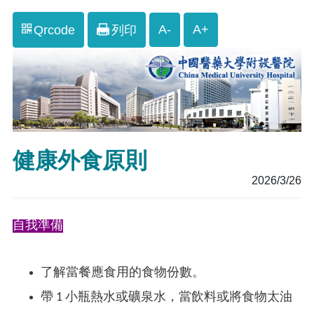
A-
A+
Qrcode
列印
健康外食原則
2026/3/26
自我準備
了解當餐應食用的食物份數。
帶 1 小瓶熱水或礦泉水，當飲料或將食物太油