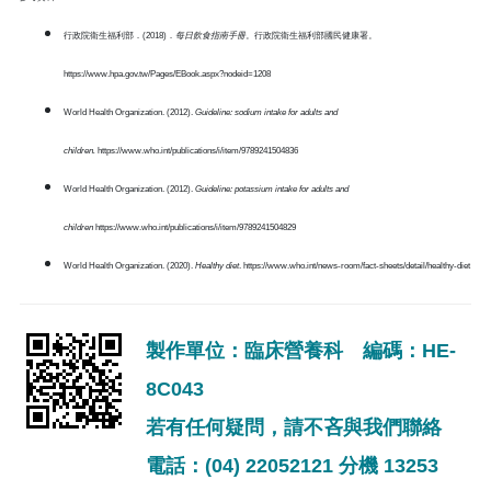
行政院衛生福利部．(2018)．
每日飲食指南手冊
。行政院衛生福利部國民健康署。
https://www.hpa.gov.tw/Pages/EBook.aspx?nodeid=1208
World Health Organization. (2012).
Guideline: sodium intake for adults and
children.
https://www.who.int/publications/i/item/9789241504836
World Health Organization. (2012).
Guideline: potassium intake for adults and
children
https://www.who.int/publications/i/item/9789241504829
World Health Organization. (2020).
Healthy diet
. https://www.who.int/news-room/fact-sheets/detail/healthy-diet
製作單位：臨床營養科 編碼：HE-
8C043
若有任何疑問，請不吝與我們聯絡
電話：(04) 22052121 分機 13253