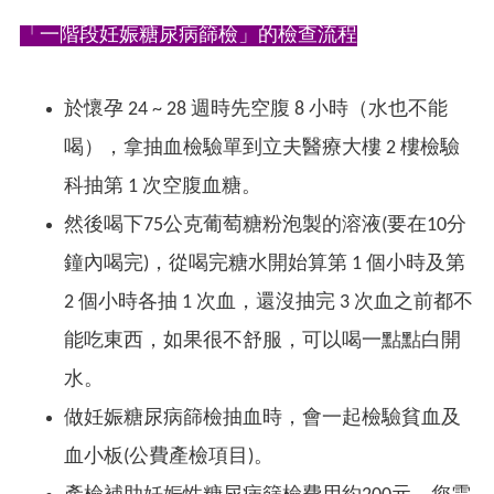
「一階段妊娠糖尿病篩檢」的檢查流程
於懷孕 24 ~ 28 週時先空腹 8 小時（水也不能
喝），拿抽血檢驗單到立夫醫療大樓 2 樓檢驗
科抽第 1 次空腹血糖。
然後喝下75公克葡萄糖粉泡製的溶液(要在10分
鐘內喝完)，從喝完糖水開始算第 1 個小時及第
2 個小時各抽 1 次血，還沒抽完 3 次血之前都不
能吃東西，如果很不舒服，可以喝一點點白開
水。
做妊娠糖尿病篩檢抽血時，會一起
檢驗
貧血及
血小板(公費產檢項目)。