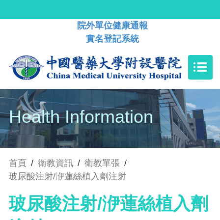
院外單位健康通報
實名登記系統
Health Information
首頁
/
衛教資訊
/
衛教單張
/
玻尿酸注射/洢蓮絲植入劑注射
玻尿酸注射/洢蓮絲植入劑