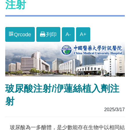
注射
A-
A+
Qrcode
列印
玻尿酸注射/洢蓮絲植入劑注
射
2025/3/17
玻尿酸為一多醣體，是少數能存在生物中以相同結