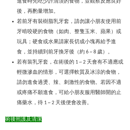
進食時先吃少許清淡的食物，並觀察反應良好
後，再酌量增加。
若前牙有裝樹脂乳牙套，請勿讓小朋友使用前
牙啃咬硬的食物（如肉、整隻玉米、蘋果）或
玩具；硬食或水果請家長切成小塊再給予進
食，並持續到前牙換牙後（約 6 ~ 8 歲）。
若有裝乳牙套，在術後的 1 ~ 2 天會有不適應或
輕微滲血的情形，可選擇軟質及冰涼的食物，
請勿進食過燙、辣、刺激性的食物。若因不適
或疼痛不願進食，可給小朋友服用醫師開的止
痛藥水，待 1 ~ 2 天後便會改善。
術後照護及清潔