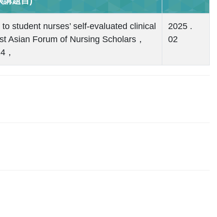
講題目)
 to student nurses’ self-evaluated clinical
2025 .
st Asian Forum of Nursing Scholars，
02
.14，