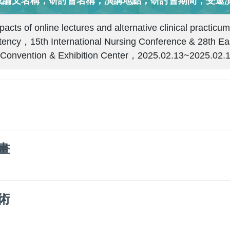
或論文名稱，研討會名稱，演講地點，研討會期間，受邀演
acts of online lectures and alternative clinical practicum
ency，15th International Nursing Conference & 28th Ea
onvention & Exhibition Center，2025.02.13~2025.02
畫
術