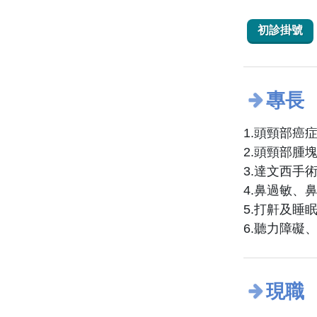
初診掛號
專長
1.頭頸部癌
2.頭頸部腫
3.達文西手
4.鼻過敏、
5.打鼾及睡
6.聽力障礙
現職