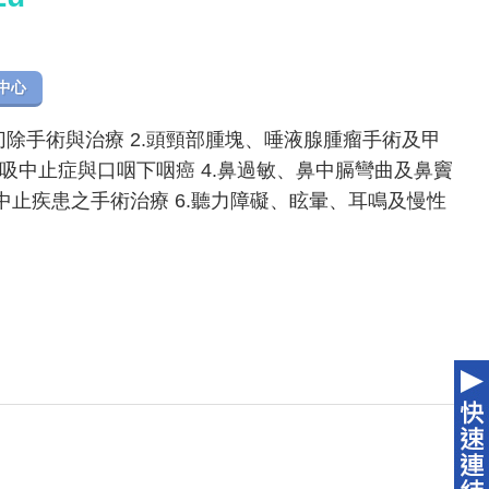
中心
切除手術與治療 2.頭頸部腫塊、唾液腺腫瘤手術及甲
呼吸中止症與口咽下咽癌 4.鼻過敏、鼻中膈彎曲及鼻竇
吸中止疾患之手術治療 6.聽力障礙、眩暈、耳鳴及慢性