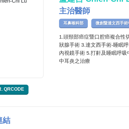
主治醫師
耳鼻喉科部
微創暨達文西手術
1.頭頸部癌症暨口腔癌複合性
狀腺手術 3.達文西手術-睡眠
內視鏡手術 5.打鼾及睡眠呼
中耳炎之治療
R. QRCODE
連結