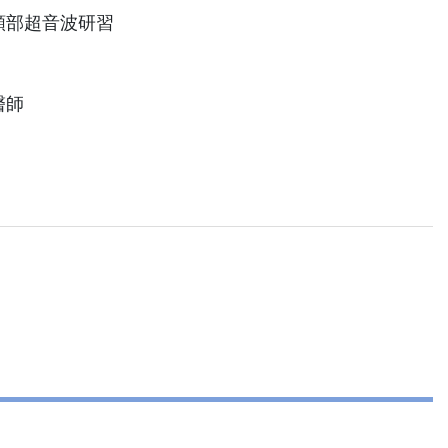
頸部超音波研習
醫師