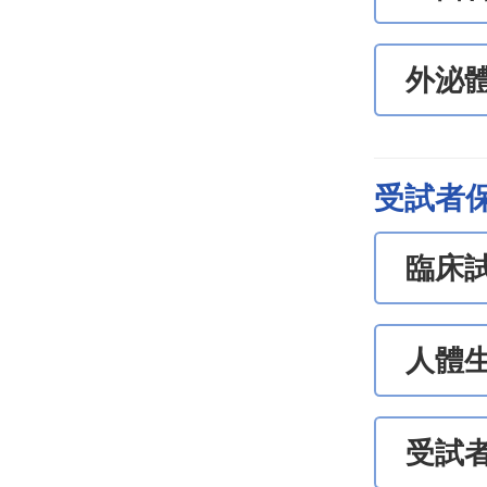
外泌
受試者
臨床
人體
受試