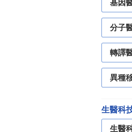
基因醫
分子
轉譯
異種
生醫科
生醫