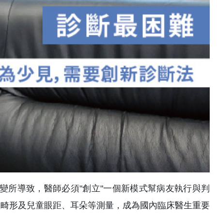
變所導致，醫師必須"創立"一個新模式幫病友執行與判
產畸形及兒童眼距、耳朵等測量，成為國內臨床醫生重要