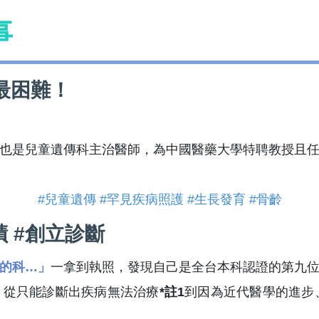
事
最困難！
也是兒童遺傳科主治醫師，為中國醫藥大學特聘教授且
#兒童遺傳
#罕見疾病照護
#生長發育
#骨齡
蹟 #創立診斷
的科…」
一拿到執照，發現自己是全台本科認證的第九
，從只能診斷出疾病無法治療
*註1
到因為近代醫學的進步