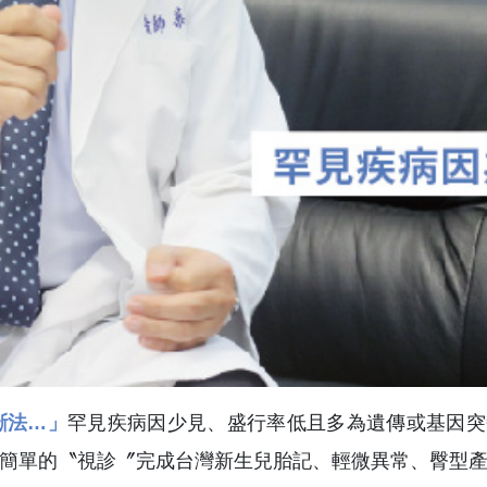
斷法…」
罕見疾病因少見、盛行率低且多為遺傳或基因突
簡單的〝視診〞完成台灣新生兒胎記、輕微異常、臀型