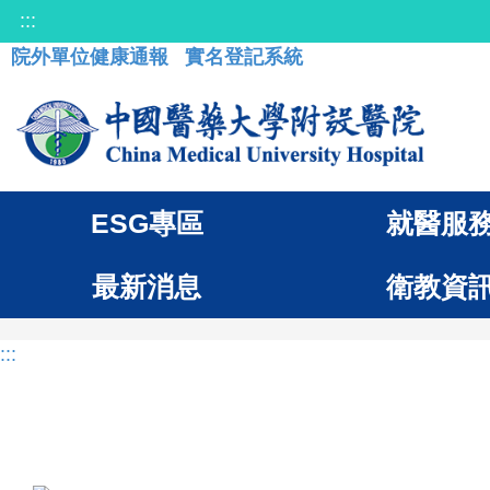
:::
院外單位健康通報
實名登記系統
ESG專區
就醫服
最新消息
衛教資
:::