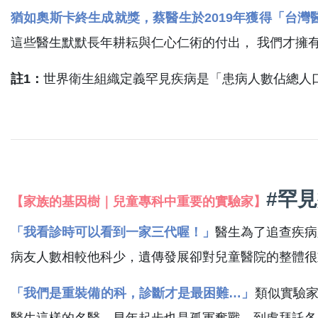
猶如奧斯卡終生成就獎，蔡醫生於2019年獲得「台灣
這些醫生默默長年耕耘與仁心仁術的付出， 我們才擁
註1：
世界衛生組織定義罕見疾病是「患病人數佔總人口
#罕見
【家族的基因樹｜兒童專科中重要的實驗家】
「我看診時可以看到一家三代喔！」
醫生為了追查疾病
病友人數相較他科少，遺傳發展卻對兒童醫院的整體很
「我們是重裝備的科，診斷才是最困難…」
類似實驗家
醫生這樣的名醫，早年起步也是孤軍奮戰，到處拜託各