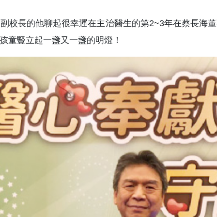
副校長的他聊起很幸運在主治醫生的第2~3年在蔡長海
孩童豎立起一盞又一盞的明燈！