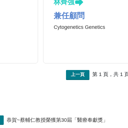
林齊強
兼任顧問
Cytogenetics Genetics
第 1 頁，共 1 
上一頁
恭賀~蔡輔仁教授榮獲第30屆「醫療奉獻獎」