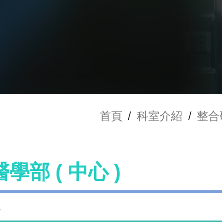
首頁
/
科室介紹
/
整合
學部 ( 中心 )