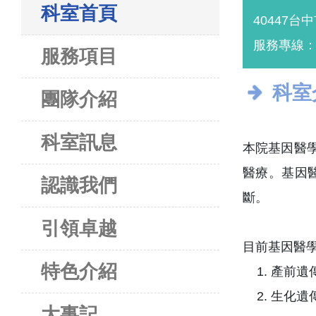
科室首頁
40447台
服務專線：(0
服務項目
科室
團隊介紹
科室訊息
本院基因醫
醫療。基因
認識我們
斷。
引領卓越
目前基因醫
特色介紹
產前遺
生化遺
大事記