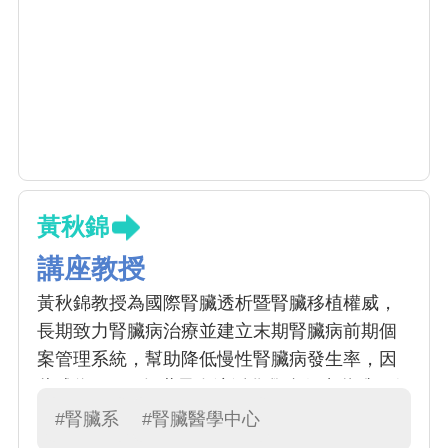
黃秋錦
講座教授
黃秋錦教授為國際腎臟透析暨腎臟移植權威，
長期致力腎臟病治療並建立末期腎臟病前期個
案管理系統，幫助降低慢性腎臟病發生率，因
此成為 2011 年世界血液淨化學會傑出獎唯一得
獎人，也是華人地區第一位獲此殊榮的腎臟科
#腎臟系
#腎臟醫學中心
醫師。黃秋錦教授在血液及腹膜透析、腎臟移