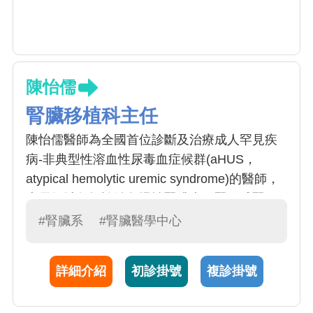
陳怡儒
腎臟移植科主任
陳怡儒醫師為全國首位診斷及治療成人罕見疾
病-非典型性溶血性尿毒血症候群(aHUS，
atypical hemolytic uremic syndrome)的醫師，
專長領域包括診治急慢性腎臟病、腎絲球腎
炎、電解質異常、一般內科疾病、及懷孕相關
#腎臟系
#腎臟醫學中心
的腎衰竭，給予慢性腎衰竭後續的治療:血液透
析、腹膜透析、腎臟移植患者、以及腎臟末期
詳細介紹
初診掛號
複診掛號
的安寧照護。