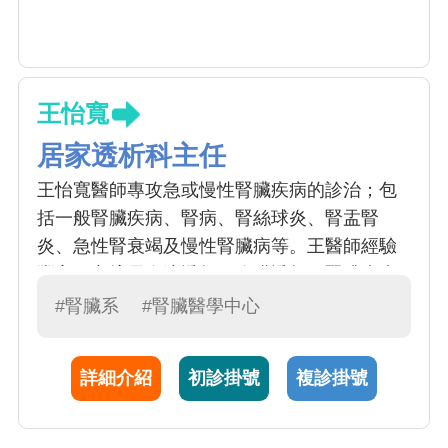
王怡寬
居家透析科主任
王怡寬醫師專攻急或慢性腎臟疾病的診治；包
括一般腎臟疾病、腎病、腎絲球炎、腎盂腎
炎、急性腎衰竭及慢性腎臟病等。王醫師經驗
豐富，亦擅長血液透析、腹膜透析。腎臟疾病
通常以血尿、蛋白尿、電解質異常、水腫、伴
#腎臟系
#腎臟醫學中心
隨高血壓等症狀表現；而慢性腎功能衰竭（簡
稱慢性腎衰）的病人必須考慮接受透析治療、
詳細介紹
初診掛號
複診掛號
血液透析、腹膜透析以及重症透析治療
112年傑出主治醫師