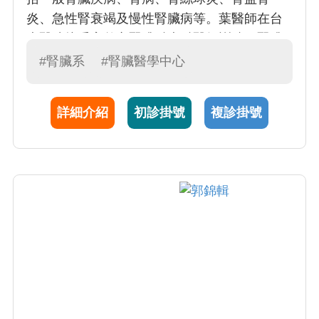
炎、急性腎衰竭及慢性腎臟病等。葉醫師在台
大醫院接受完整之腎臟科專科醫師訓練。腎臟
疾病通常以血尿、蛋白尿、 電解質異常、水
#腎臟系
#腎臟醫學中心
腫、伴隨高血壓等症狀表現；而慢性腎功能衰
竭（簡稱慢性腎衰）的病人必須考慮接受透析
詳細介紹
初診掛號
複診掛號
治療、血液透析、腹膜透析以及重症透析治
療。葉醫師亦是這一方面治療的專家。