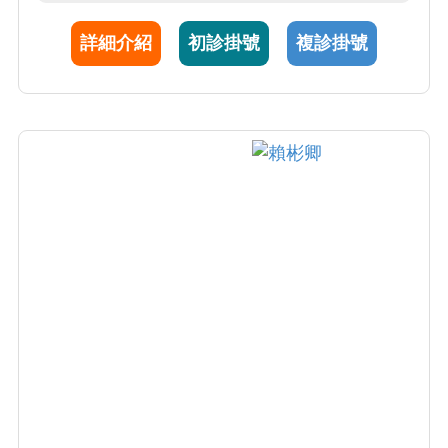
植以及各種腎臟疾病的診治經驗豐富，是國際
詳細介紹
初診掛號
複診掛號
知名的腎臟專家。黃教授帶領之腎臟醫學中
心，改善了無數末期腎臟病患者的健康品質。
她也是全國第一位推動居家血液透析的先驅，
並致力於建立居家透析安全監控系統，期待能
為台灣末期腎病病人提供頂級血液透析治療。