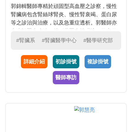
郭錦輯醫師專精於頑固型高血壓之診察，慢性
腎臟病包含腎絲球腎炎、慢性腎衰竭、蛋白尿
等之診治與治療，以及急重症透析。郭醫師亦
專注於腎病防治，特別是腎毒性環境因子之風
險評估。郭醫師亦為本院大數據中心主任，結
#腎臟系
#腎臟醫學中心
#醫學研究部
合大數據科學，積極開發遠距腎病照護系統，
期能有效增進腎病病友照護品質。
詳細介紹
初診掛號
複診掛號
醫師專訪