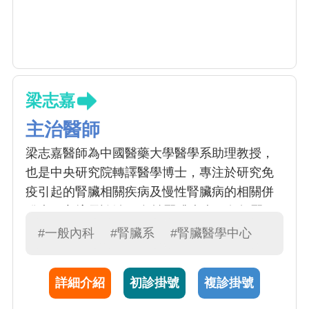
梁志嘉
主治醫師
梁志嘉醫師為中國醫藥大學醫學系助理教授，
也是中央研究院轉譯醫學博士，專注於研究免
疫引起的腎臟相關疾病及慢性腎臟病的相關併
發症。亦擅長診治1) 急性腎臟疾病：包括腎
病、腎絲球炎、腎盂腎炎、急性腎衰竭等、 2)
#一般內科
#腎臟系
#腎臟醫學中心
慢性腎臟病治療及防治、3) 透析治療包括血液
透析及腹膜透析、4) 糖尿病及高血壓引起的腎
詳細介紹
初診掛號
複診掛號
病變、5) 尿液檢驗異常，包括血尿或蛋白尿、
6) 電解質異常、7) 全身或局部水腫、8) 泌尿系