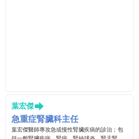
葉宏傑
急重症腎臟科主任
葉宏傑醫師專攻急或慢性腎臟疾病的診治；包
括一般腎臟疾病、腎病、腎絲球炎、腎盂腎