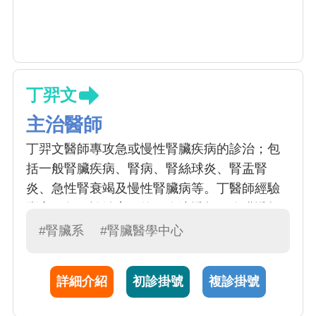
丁羿文
主治醫師
丁羿文醫師專攻急或慢性腎臟疾病的診治；包
括一般腎臟疾病、腎病、腎絲球炎、腎盂腎
炎、急性腎衰竭及慢性腎臟病等。丁醫師經驗
豐富，每月診治案例約：血液透析、腹膜透析
(100 例)、腎臟超音波 (60 例)、一般腎臟病診
#腎臟系
#腎臟醫學中心
療 (150 例)。腎臟疾病通常以血尿、蛋白尿、
電解質異常、水腫、伴隨高血壓等症狀表現；
詳細介紹
初診掛號
複診掛號
而慢性腎功能衰竭（簡稱慢性腎衰）的病人必
須考慮接受透析治療