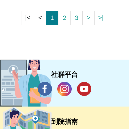
|<
<
1
2
3
>
>|
社群平台
到院指南