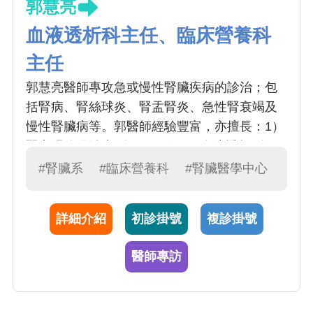
郭慧亮
血液透析科主任、臨床營養科
主任
郭慧亮醫師專攻急或慢性腎臟疾病的診治；包
括腎病、腎絲球炎、腎盂腎炎、急性腎衰竭及
慢性腎臟病等。郭醫師經驗豐富，亦擅長：1）
腎衰竭追蹤治療 (每月 20 例) 、血液透析 (每月
100 例) 、腹膜透析 (每月 40 例) 。腎臟疾病通
#腎臟系
#臨床營養科
#腎臟醫學中心
常以血尿、蛋白尿、 電解質異常、水腫、伴隨
高血壓等症狀表現；而慢性腎功能衰竭（簡稱
詳細介紹
初診掛號
複診掛號
慢性腎衰）的病人必須考慮接受透析治療、血
液透析、腹膜透析以及重症透析治療
醫師專訪
112年傑出主治醫師