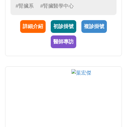
病。腎臟疾病通常以血尿、蛋白尿、電解質異
#腎臟系
#腎臟醫學中心
常、水腫、伴隨高血壓等症狀表現；而慢性腎
功能衰竭（簡稱慢性腎衰）的病人必須考慮接
詳細介紹
初診掛號
複診掛號
受血液透析、腹膜透析或腎臟移植治療。
醫師專訪