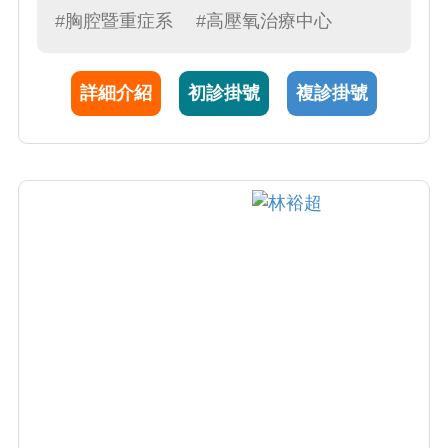
補充，以減輕病人因治療而產生的副作用、提
#胸腔暨重症系
#高壓氧治療中心
高身體機能，協助抗癌藥物達到最大療效。本
院高壓氧治療中心，對一氧化碳中毒、致命性
詳細介紹
初診掛號
複診掛號
氣體栓塞等均能入艙治療急救，為有特色之重
症照護單位。