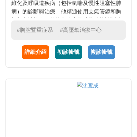
維化及呼吸道疾病（包括氣喘及慢性阻塞性肺
病）的診斷與治療。他精通使用支氣管鏡和胸
部超音波技術，能夠為病患及時準確地診斷肺
部疾病，並對病患展現出親切的關懷。鄭醫師
#胸腔暨重症系
#高壓氧治療中心
在中興大學生命科學院轉譯學程中取得了博士
學位，對於將基礎研究與臨床實踐結合的研究
詳細介紹
初診掛號
複診掛號
充滿熱情，期望其研究成果能夠實際幫助病
人。