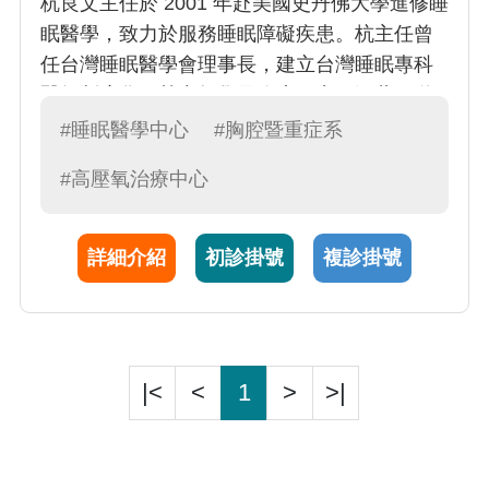
杭良文主任於 2001 年赴美國史丹佛大學進修睡
眠醫學，致力於服務睡眠障礙疾患。杭主任曾
任台灣睡眠醫學會理事長，建立台灣睡眠專科
醫師制度化。熱中教學及臨床研究，涵蓋氣道
疾病致病機轉及治療策略，也擔任許多呼吸道
#睡眠醫學中心
#胸腔暨重症系
擴張劑及抗發炎藥物之臨床試驗主持人。
#高壓氧治療中心
詳細介紹
初診掛號
複診掛號
|<
<
1
>
>|