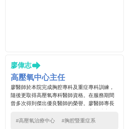
廖偉志
高壓氧中心主任
廖醫師於本院完成胸腔專科及重症專科訓練，
隨後更取得高壓氧專科醫師資格。在服務期間
曾多次得到傑出優良醫師的榮譽。廖醫師專長
於胸腔疾病照護，如氣喘、慢性阻塞性肺病及
肺部感染症。並不斷提升自己，以提供病患能
#高壓氧治療中心
#胸腔暨重症系
有最新的治療。使用支氣管鏡及超音波針對肺