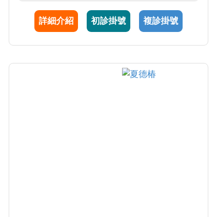
部病灶診斷亦是其專長的項目。目前亦兼任高
詳細介紹
初診掛號
複診掛號
壓氧治療中心主任。