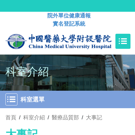
院外單位健康通報
實名登記系統
科室介紹
科室選單
首頁
/
科室介紹
/
醫療品質部
/
大事記
大事記