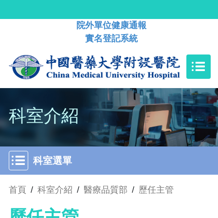
院外單位健康通報
實名登記系統
科室介紹
科室選單
首頁
/
科室介紹
/
醫療品質部
/
歷任主管
歷任主管