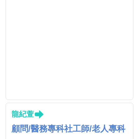
龍紀萱
顧問/醫務專科社工師/老人專科