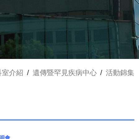
科室介紹
/
遺傳暨罕見疾病中心
/
活動錦集
說明會