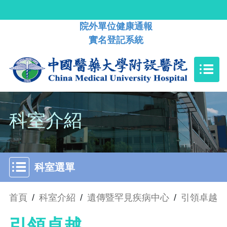
院外單位健康通報
實名登記系統
科室介紹
科室選單
首頁
/
科室介紹
/
遺傳暨罕見疾病中心
/
引領卓越
引領卓越