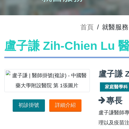
首頁
/
就醫服務
盧子謙 Zih-Chien Lu
盧子謙 Z
家庭醫學科
專長
初診掛號
詳細介紹
盧子謙醫師
理以及疫苗注