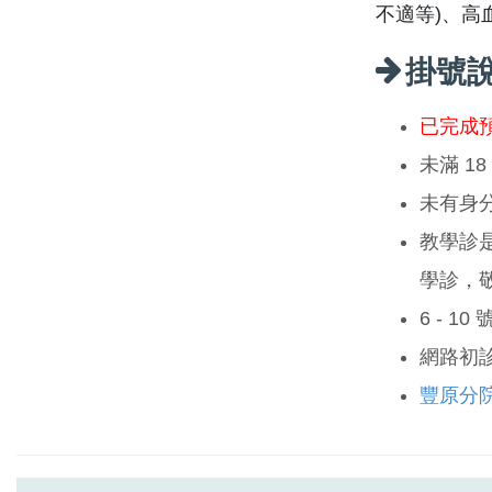
不適等)、高
掛號
已完成
未滿 1
未有身
教學診
學診，
6 - 1
網路初
豐原分