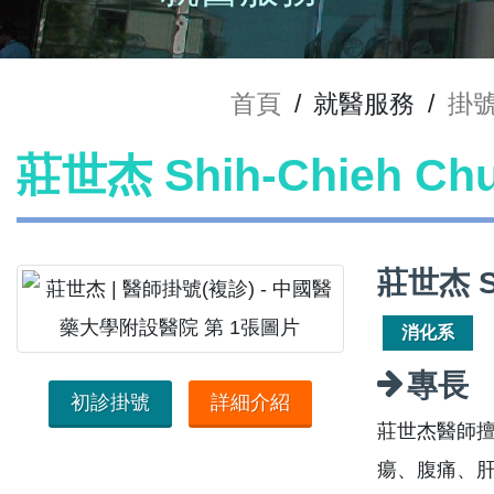
首頁
/
就醫服務
/
掛
莊世杰 Shih-Chieh C
莊世杰 S
消化系
專長
初診掛號
詳細介紹
莊世杰醫師擅
瘍、腹痛、肝