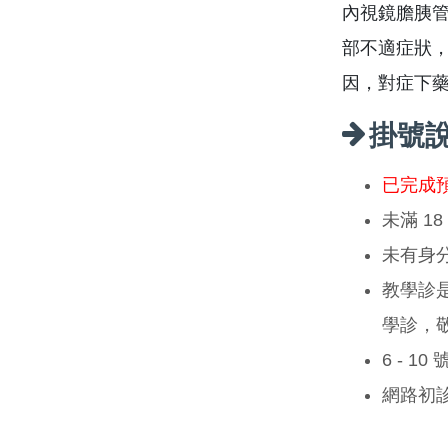
內視鏡膽胰管
部不適症狀
因，對症下
掛號
已完成
未滿 1
未有身
教學診
學診，
6 - 1
網路初