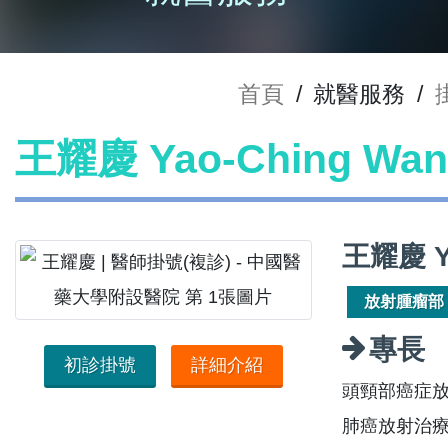
首頁
/
就醫服務
/
王耀慶 Yao-Ching W
王耀慶 Y
放射腫瘤部
專長
初診掛號
詳細介紹
頭頸部癌症
肺癌放射治