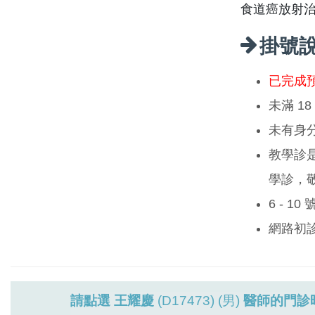
食道癌放射
掛號
已完成
未滿 1
未有身
教學診
學診，
6 - 1
網路初