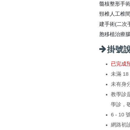
髓核整形手術
頸椎人工椎
建手術(二次
胞移植治療
掛號
已完成
未滿 1
未有身
教學診
學診，
6 - 1
網路初