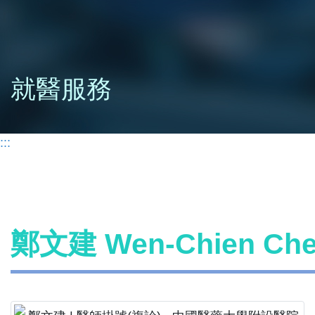
就醫服務
:::
鄭文建 Wen-Chien C