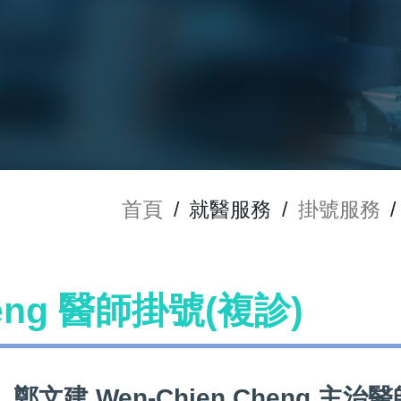
首頁
/
就醫服務
/
掛號服務
/
heng 醫師掛號(複診)
鄭文建 Wen-Chien Cheng 主治