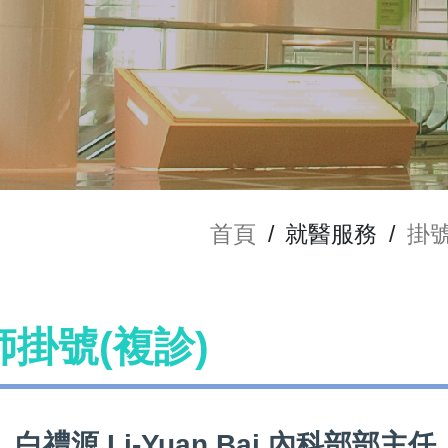
首頁
/
就醫服務
/
掛
醫師掛號(複診)
白禮源 Li-Yuan Bai 內科部