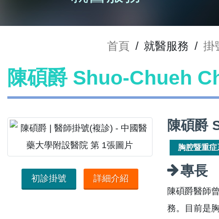
首頁
/
就醫服務
/
掛
陳碩爵 Shuo-Chueh 
陳碩爵 S
胸腔暨重症
專長
初診掛號
詳細介紹
陳碩爵醫師
務。目前是胸