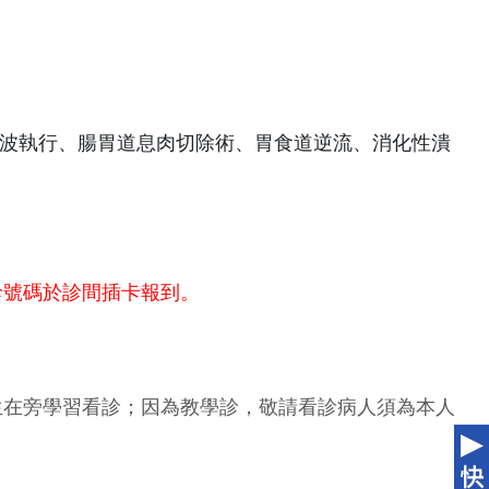
波執行、腸胃道息肉切除術、胃食道逆流、消化性潰
診號碼於診間插卡報到。
生在旁學習看診；因為教學診，敬請看診病人須為本人