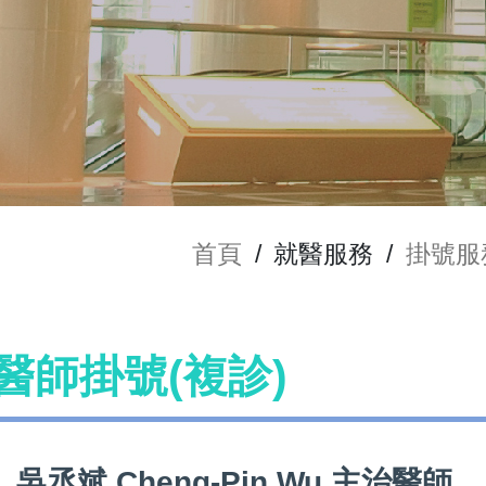
首頁
/
就醫服務
/
掛號服
u 醫師掛號(複診)
吳丞斌 Cheng-Pin Wu 主治醫師