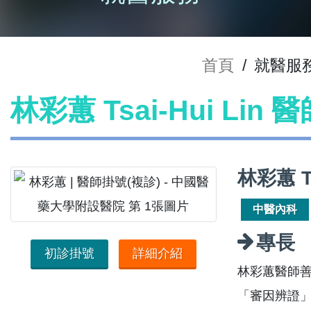
首頁
/
就醫服
林彩蕙 Tsai-Hui Lin
林彩蕙 Ts
中醫內科
專長
初診掛號
詳細介紹
林彩蕙醫師
「審因辨證