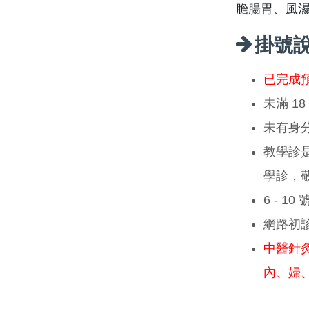
膽腸胃、風
掛號
已完成
未滿 1
未有身
教學診
學診，
6 - 1
網路初
中醫針
內、婦