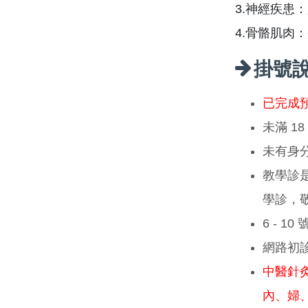
3.神經疾患
4.骨骼肌肉
掛號
已完成
未滿 1
未有身
教學診
學診，
6 - 1
網路初
中醫針
內、婦