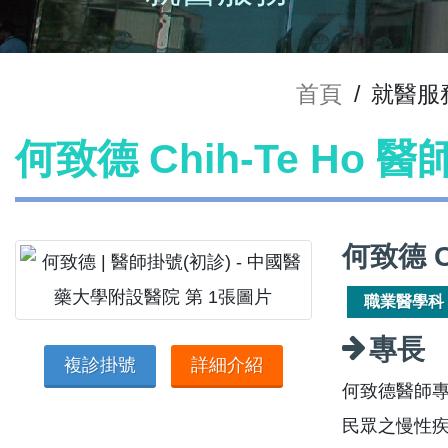
首頁
/
就醫服
何致德 Chih-Te Ho 
何致德 C
職業醫學科
專長
複診掛號
詳細介紹
何致德醫師
民眾之慢性