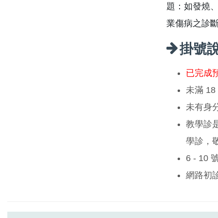
題：如發燒
業傷病之診
掛號
已完成
未滿 1
未有身
教學診
學診，
6 - 1
網路初