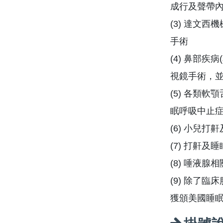
成行及聲帶
(3) 達文
手術
(4) 鼻部
視鏡手術，
(5) 各類
眠呼吸中止
(6) 小兒
(7) 打鼾
(8) 唾液
(9) 除了
獲頒美國睡