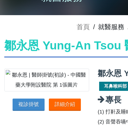
首頁
/
就醫服務
鄒永恩 Yung-An Tso
鄒永恩 Y
耳鼻喉科部
專長
複診掛號
詳細介紹
(1) 打鼾
(2) 音聲