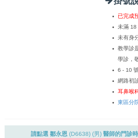
掛號
已完成
未滿 1
未有身
教學診
學診，
6 - 1
網路初
耳鼻喉
東區分