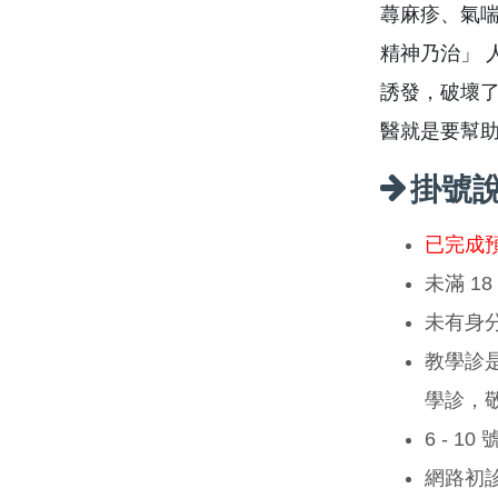
蕁麻疹、氣
精神乃治」 
誘發，破壞
醫就是要幫
掛號
已完成
未滿 1
未有身
教學診
學診，
6 - 1
網路初