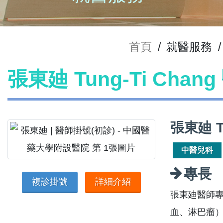
首頁
/
就醫服務
/
張東廸 Tung-Ti Cha
張東廸 T
中醫兒科
專長
複診掛號
詳細介紹
張東廸醫師專
血、淋巴瘤