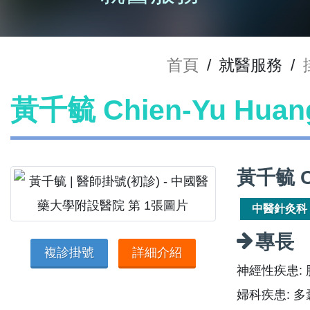
首頁
/
就醫服務
/
黃千毓 Chien-Yu Hu
黃千毓 C
中醫針灸科
專長
複診掛號
詳細介紹
神經性疾患:
婦科疾患: 