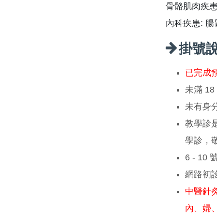
骨骼肌肉疾
內科疾患: 
掛號
已完成
未滿 1
未有身
教學診
學診，
6 - 1
網路初
中醫針
內、婦