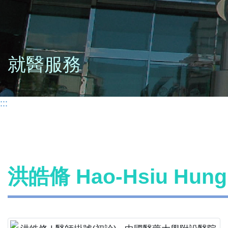
就醫服務
:::
洪皓脩 Hao-Hsiu Hu