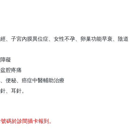
痛經、子宮內膜異位症、女性不孕、卵巢功能早衰、陰道
能障礙
骨盆腔疼痛
流、便秘、癌症中醫輔助治療
浮針、耳針。
診號碼於診間插卡報到。