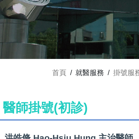
首頁
/
就醫服務
/
掛號服
ng 醫師掛號(初診)
洪皓脩 Hao-Hsiu Hung 主治醫師