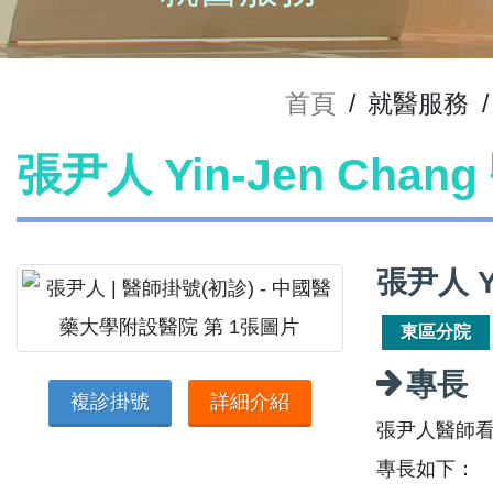
首頁
/
就醫服務
/
張尹人 Yin-Jen Cha
張尹人 Y
東區分院
專長
複診掛號
詳細介紹
張尹人醫師
專長如下：