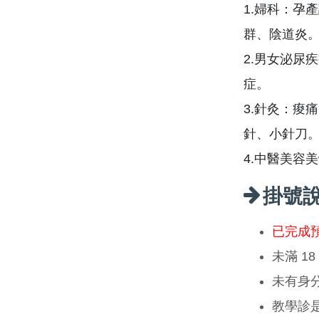
1.婦科：孕
群、陰道炎
2.男女泌尿
症。
3.針灸：痠
針、小針刀
4.中醫美容
掛號
已完成
未滿 1
未有身
教學診