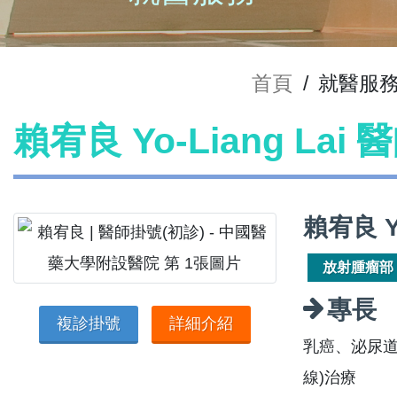
首頁
/
就醫服
賴宥良 Yo-Liang Lai
賴宥良 Y
放射腫瘤部
專長
複診掛號
詳細介紹
乳癌、泌尿道
線)治療