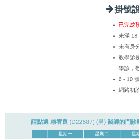
掛號
已完成
未滿 1
未有身
教學診
學診，
6 - 1
網路初