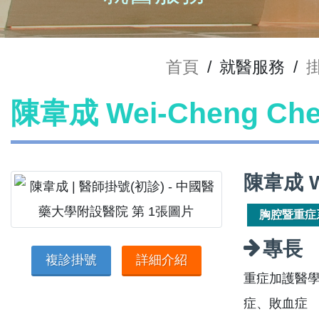
首頁
/
就醫服務
/
陳韋成 Wei-Cheng C
陳韋成 W
胸腔暨重症
專長
複診掛號
詳細介紹
重症加護醫
症、敗血症