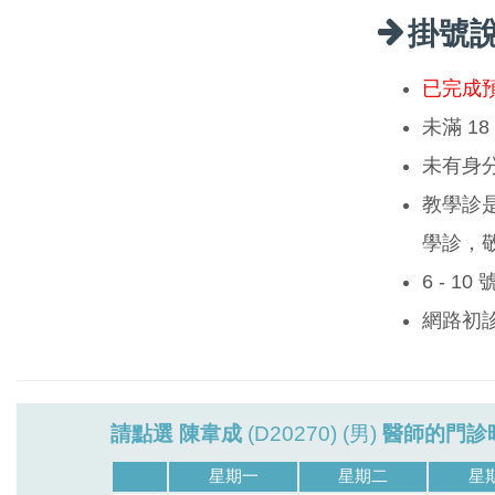
掛號
已完成
未滿 1
未有身
教學診
學診，
6 - 1
網路初