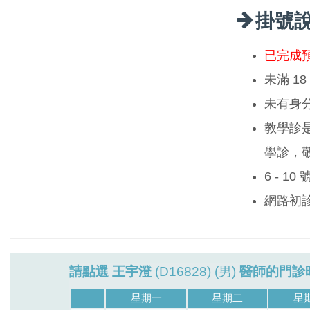
掛號
已完成
未滿 1
未有身
教學診
學診，
6 - 1
網路初