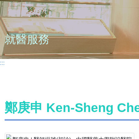
就醫服務
:::
鄭庚申 Ken-Sheng C