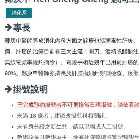
消化系
專長
鄭庚申醫師專攻消化內科方面之診療包括病毒性肝炎、
病。肝癌的治療目前有三大主流：開刀、酒精或醋酸注
無線電頻率燒灼摘除）。電燒手術近幾年已用於肝癌的
90%。鄭庚申醫師亦擅長於肝腫瘤細針穿刺檢查、腹
掛號說明
已完成預約掛號者不可更換當日現場號，請依看
未滿 18 歲者，建議改掛兒科相關診。
未有身分證之新生兒，請以現場或人工掛號。
教學診是以教學為主，會有住院醫師或實習醫學