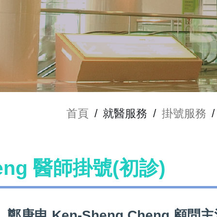
首頁
/
就醫服務
/
掛號服務
/
heng 醫師掛號(初診)
鄭庚申 Ken-Sheng Cheng 顧問