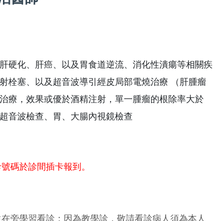
肝硬化、肝癌、以及胃食道逆流、消化性潰瘍等相關疾
射栓塞、以及超音波導引經皮局部電燒治療 （肝腫瘤
治療，效果或優於酒精注射，單一腫瘤的根除率大於
部超音波檢查、胃、大腸內視鏡檢查
診號碼於診間插卡報到。
生在旁學習看診；因為教學診，敬請看診病人須為本人