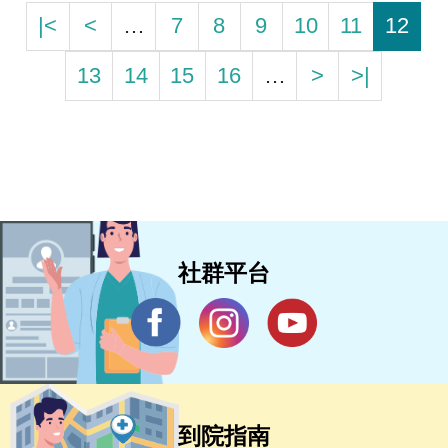
|<
<
…
7
8
9
10
11
12
13
14
15
16
…
>
>|
社群平台
到院指南