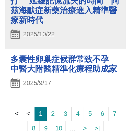
打 延緩記憶流失的時間 阿
茲海默症新藥治療進入精準醫
療新時代
2025/10/22
多囊性卵巢症候群常致不孕
中醫大附醫精準化療程助成家
2025/9/17
|<
<
1
2
3
4
5
6
7
8
9
10
…
>
>|