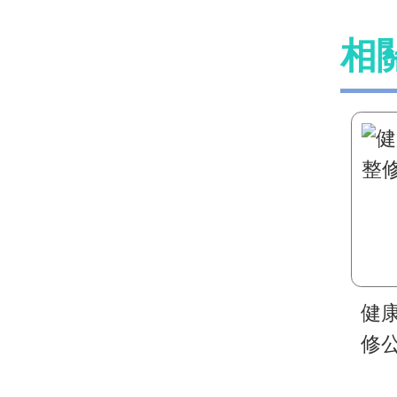
相
健
修