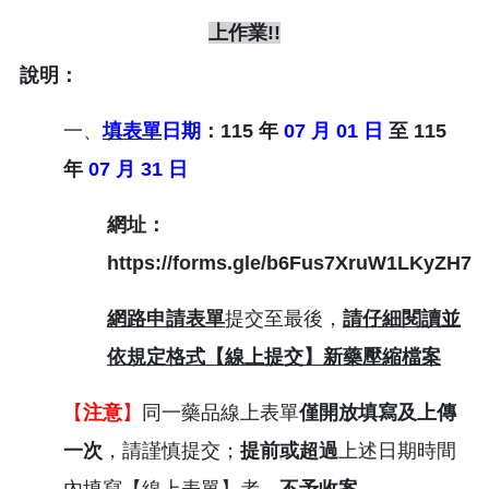
上作業!!
說明：
一、
填表單
日期
：
115
年
07
月
01
日
至
115
年
07
月
31
日
網址：
https://forms.gle/b6Fus7XruW1LKyZH7
網路申請表單
提交至最後，
請仔細閱讀並
依規定格式【線上提交】新藥壓縮檔案
【
注意
】
同一藥品線上表單
僅開放填寫及上傳
一次
，請謹慎提交；
提前或超過
上述日期時間
內填寫【線上表單】者，
不予收案