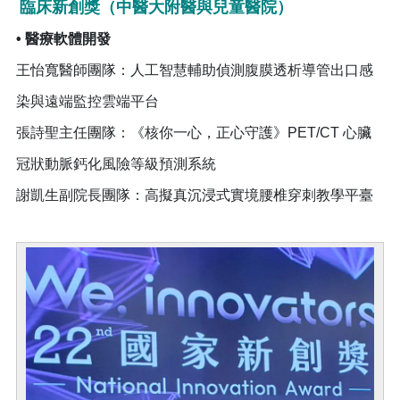
臨床新創獎（中醫大附醫與兒童醫院）
• 醫療軟體開發
王怡寬醫師團隊：人工智慧輔助偵測腹膜透析導管出口感
染與遠端監控雲端平台
張詩聖主任團隊：《核你一心，正心守護》PET/CT 心臟
冠狀動脈鈣化風險等級預測系統
謝凱生副院長團隊：高擬真沉浸式實境腰椎穿刺教學平臺